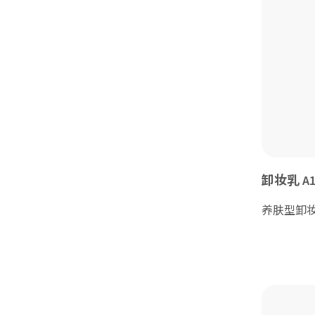
卸妆乳 A
养肤型卸