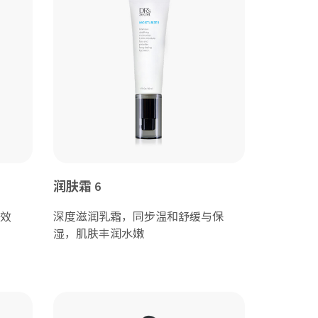
润肤霜 6
效
深度滋润乳霜，同步温和舒缓与保
湿，肌肤丰润水嫩