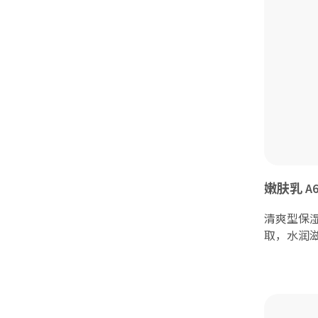
嫩肤乳 A
清爽型保
取，水润