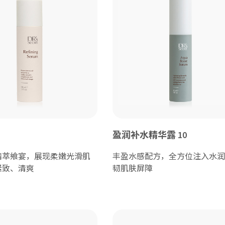
盈润补水精华露 10
精萃飨宴，展现柔嫩光滑肌
丰盈水感配方，全方位注入水润
紧致、清爽
韧肌肤屏障