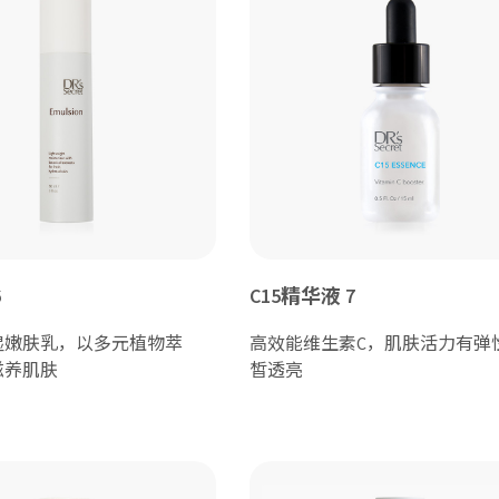
6
C15精华液 7
湿嫩肤乳，以多元植物萃
高效能维生素C，肌肤活力有弹
滋养肌肤
皙透亮