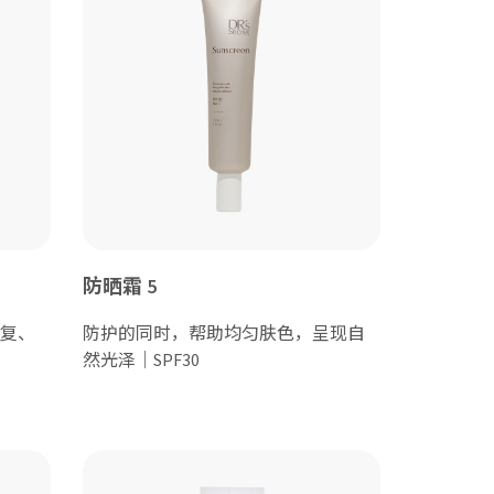
防晒霜 5
复、
防护的同时，帮助均匀肤色，呈现自
然光泽｜SPF30