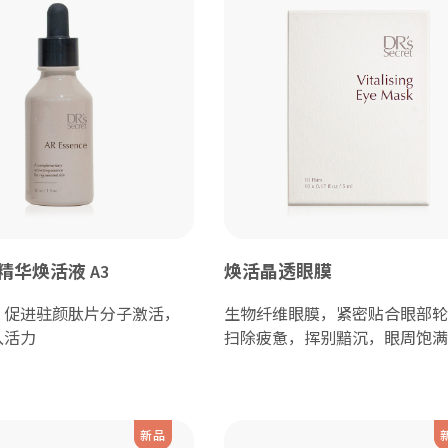
精华焕活液 A3
焕活晶透眼膜
，促进驻颜肽片分子激活，
生物纤维眼膜，紧密贴合眼部轮
入活力
扫除疲惫，挥别黯沉，眼周饱满
新品