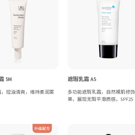
 5M
遮瑕乳霜 A5
霜，控油清爽，维持柔润雾
多功能遮瑕乳霜，自然裸肌修饰
果，展现无瑕平滑质感。SPF25
升级配方