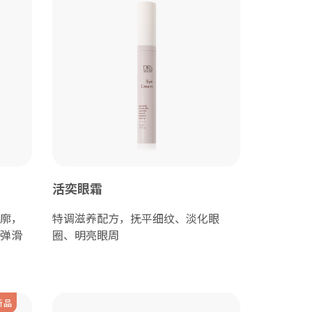
活奕眼霜
廓，
特调滋养配方，抚平细纹、淡化眼
弹滑
圈、明亮眼周
新品