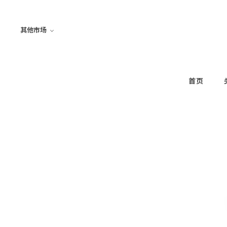
其他市场
首页