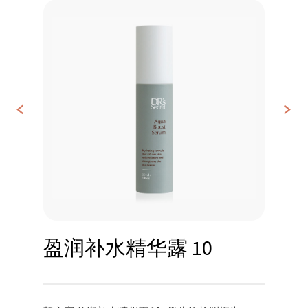
<
>
联
系
我
们
盈润补水精华露 10