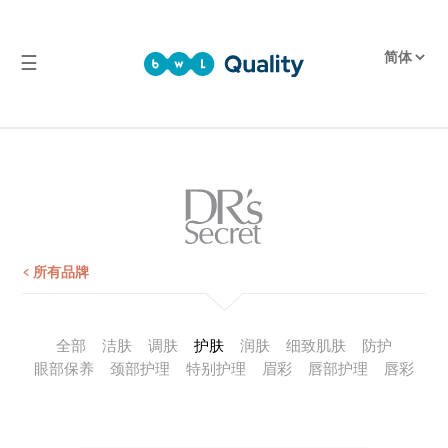
☰
品
质
产
品
检
测
报
< 所有品牌
告
全部
洁肤
调肤
护肤
润肤
细致肌肤
防护
眼部保养
颈部护理
特别护理
眉彩
唇部护理
唇彩